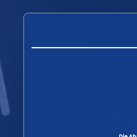
OAE
Tympanometrie
Stapedius-Reflex-Messung
Subjektive Kinder-Audiometrie
Die Ab